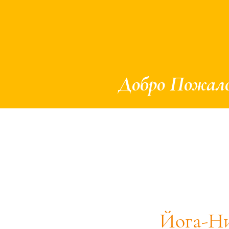
Добро Пожало
Центр Счастья
Расписание
О
Йога-Ни