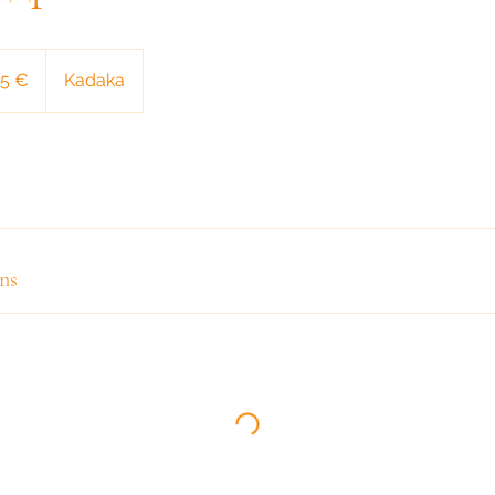
t
15 €
Kadaka
ns