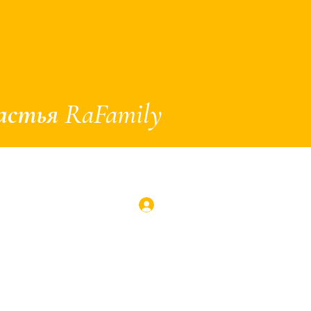
астья RaFamily
Log In
ия
Еще