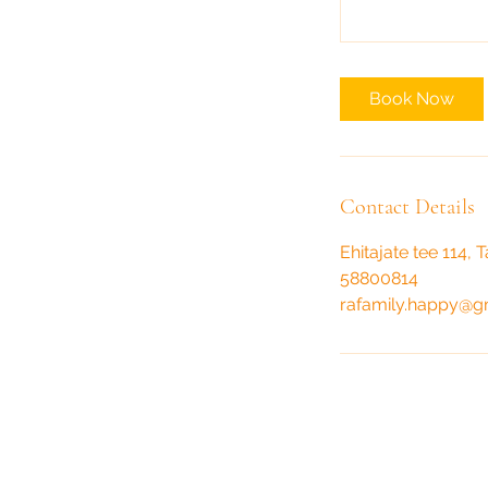
Book Now
Contact Details
Ehitajate tee 114, T
58800814
rafamily.happy@g