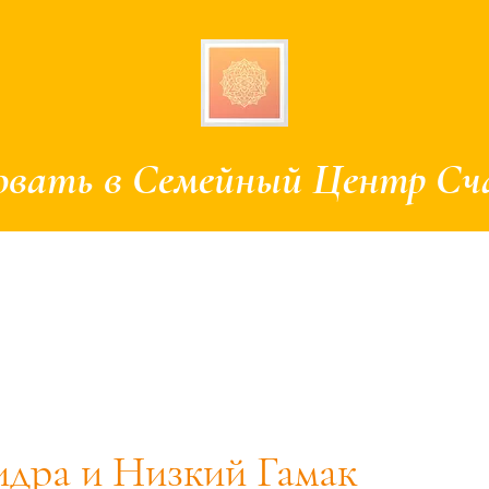
вать в Семейный Центр Сч
нлайн-запись
Аренда Залов
Дни Рождения в Гамаках
Занят
дра и Низкий Гамак