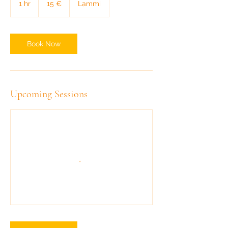
1 hr
1
15 €
Lammi
h
Book Now
Upcoming Sessions