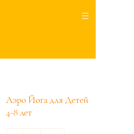
Добро Пожаловать в
Семейный Центр
Счастья RaFamily
Аэро Йога для Детей
4-8 лет
15
eurot